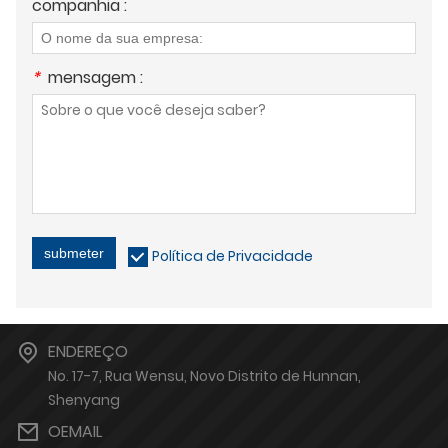
companhia :
*
mensagem :
submeter
Política de Privacidade
ENDEREÇO
No. 17-7, Rua Wensu, Novo Distrito de Hunnan,
Shenyang
OEMAIL