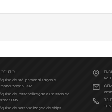
RODUTO
END
No. 
quina de pré-personalização e
OEM
ersonalização GSM
emm
quina de Personalização e Emissão de
TEL
artões EMV
+86
quina de personalização de chips