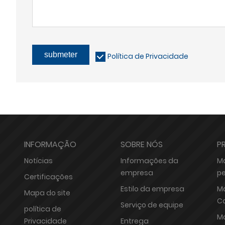
submeter
Política de Privacidade
INFORMAÇÃO
SOBRE NÓS
P
Notícias
Informações da
Má
empresa
p
Certificações
Estilo da empresa
Má
Mapa do site
C
Serviço de equipe
política de
Má
Privacidade
Entrega