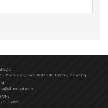
EREÇO
17-7, Rua Wensu, Novo Distrito de Hunnan, Shenyang
AIL
a@ulianeqpt.com
EFONE
-24-31693986