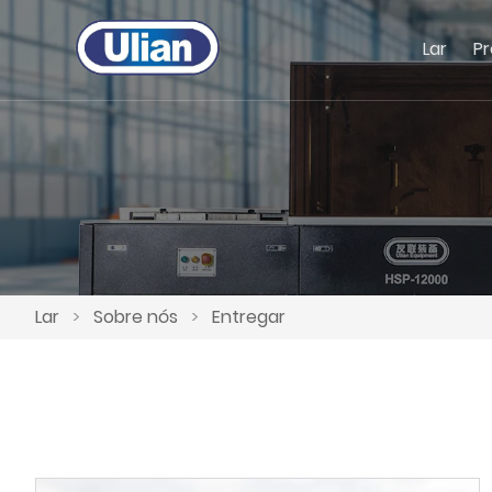
Lar
P
Lar
>
Sobre nós
>
Entregar