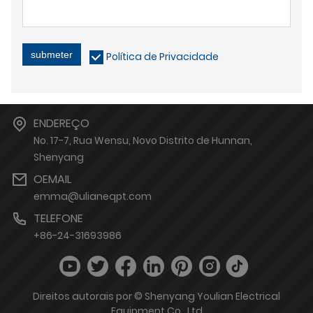
submeter
Política de Privacidade
ENDEREÇO
No. 17-7, Rua Wensu, Novo Distrito de Hunnan,
Shenyang
OEMAIL
emma@ulianeqpt.com
TELEFONE
+86-24-31693986
Direitos autorais por © Shenyang Youlian Electrical
Equipment Co., Ltd