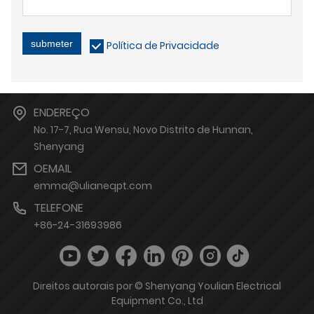
submeter
Política de Privacidade
ENDEREÇO
No. 17-7, Rua Wensu, Novo Distrito de Hunnan,
Shenyang
OEMAIL
emma@ulianeqpt.com
TELEFONE
+86-24-31693986
Direitos autorais por © Shenyang Youlian Electrical
Equipment Co., Ltd