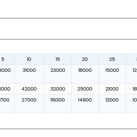
5
10
15
20
25
9000
31000
23000
18000
15000
1
2000
42000
32000
25000
21000
1
7100
27000
119300
14900
12000
1