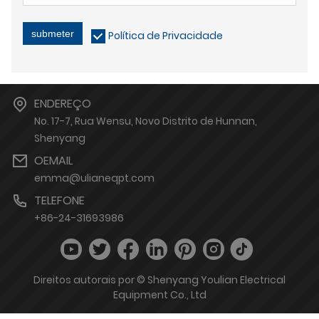
submeter
Política de Privacidade
ENDEREÇO
No. 17-7, Rua Wensu, Novo Distrito de Hunnan,
Shenyang
OEMAIL
emma@ulianeqpt.com
TELEFONE
+86-24-31693986
Direitos autorais por © Shenyang Youlian Electrical
Equipment Co., Ltd