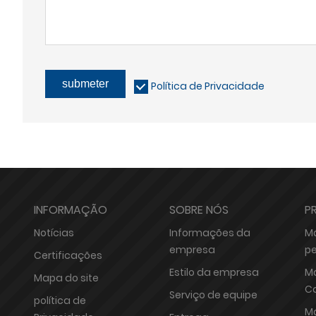
submeter
Política de Privacidade
INFORMAÇÃO
SOBRE NÓS
P
Notícias
Informações da
Má
empresa
p
Certificações
Estilo da empresa
Má
Mapa do site
C
Serviço de equipe
política de
Má