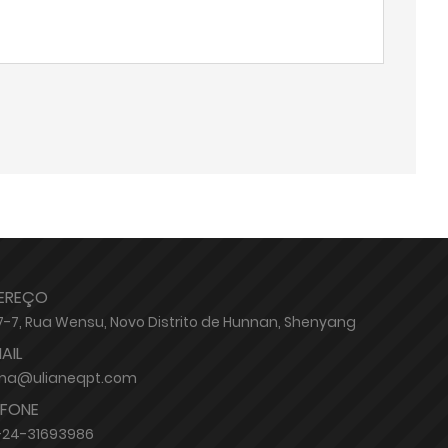
EREÇO
17-7, Rua Wensu, Novo Distrito de Hunnan, Shenyang
AIL
a@ulianeqpt.com
EFONE
-24-31693986