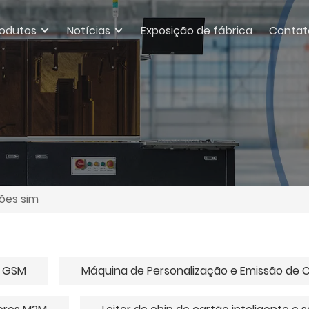
rodutos
Notícias
Exposição de fábrica
Contat
ões sim
o GSM
Máquina de Personalização e Emissão de 