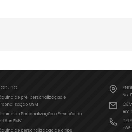
RODUTO
END
No. 
quina de pré-personalização e
OEM
ersonalização GSM
emm
quina de Personalização e Emissão de
TEL
artões EMV
+86
quina de personalização de chips